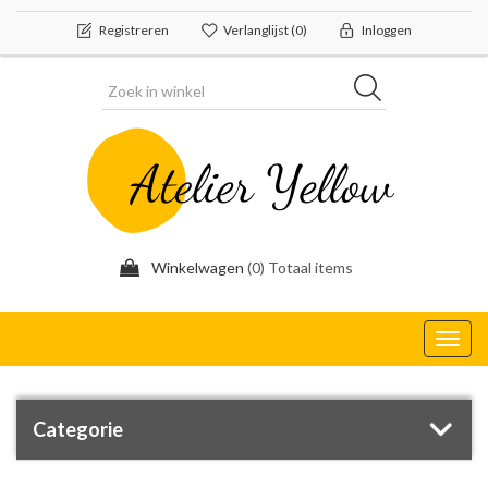
Registreren
Verlanglijst
(0)
Inloggen
Winkelwagen
(0) Totaal items
Toggl
navig
Categorie