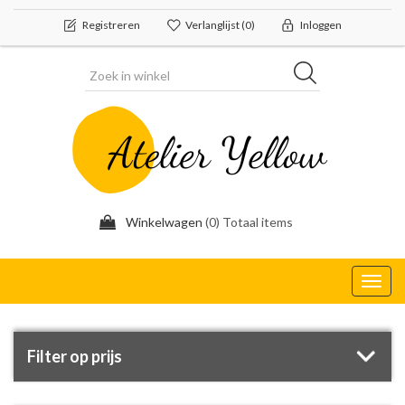
Registreren
Verlanglijst
(0)
Inloggen
Winkelwagen
(0) Totaal items
Toggl
navig
Filter op prijs