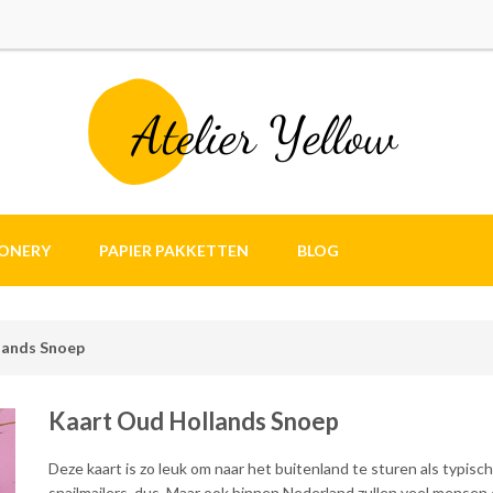
IONERY
PAPIER PAKKETTEN
BLOG
lands Snoep
Kaart Oud Hollands Snoep
Deze kaart is zo leuk om naar het buitenland te sturen als typis
snailmailers, dus. Maar ook binnen Nederland zullen veel mensen