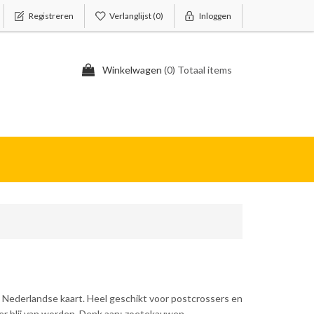
Registreren
Verlanglijst
(0)
Inloggen
Winkelwagen
(0) Totaal items
ch Nederlandse kaart. Heel geschikt voor postcrossers en
 er blij van worden. Denk aan; zoetekauwen,