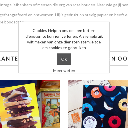
intageliefhebbers of mensen die erg van roze houden. Naar wie ga jij he
 gefotografeerd en ontworpen. Hij is gedrukt op stevig papier en heeft 
jke boodschap.
Cookies Helpen ons om een betere
diensten te kunnen verlenen. Als je gebruik
wilt maken van onze diensten stem je toe
om cookies te gebruiken
LANTEN DIE DIT KOCHTEN, KOCHTEN OO
Meer weten