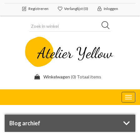
Registreren
Verlanglijst
(0)
Inloggen
Winkelwagen
(0) Totaal items
Toggl
navig
Blog archief